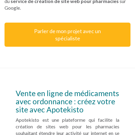
du
service de création de site web pour pharmacies
sur
Google.
Parler de mon projet avec un
spécialiste
Vente en ligne de médicaments
avec ordonnance : créez votre
site avec Apotekisto
Apotekisto est une plateforme qui facilite la
création de sites web pour les pharmacies
souhaitant étendre leur activité sur internet en se