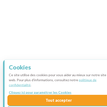
Cookies
Ce site utilise des cookies pour vous aider au mieux sur notre site
web. Pour plus d'informations, consultez notre
politique de
confidentialité
.
Cliquez ici pour paramétrer les Cookies
Tout accepter