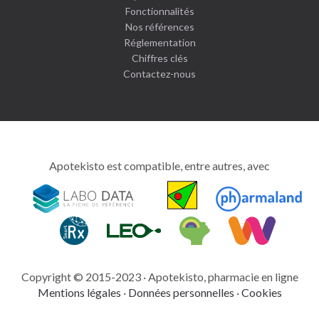
Fonctionnalités
Nos références
Réglementation
Chiffres clés
Contactez-nous
Apotekisto est compatible, entre autres, avec
intimitoo
tout
pour
votre
Copyright © 2015-2023 · Apotekisto, pharmacie en ligne
santé
Mentions légales
·
Données personnelles
·
Cookies
intime