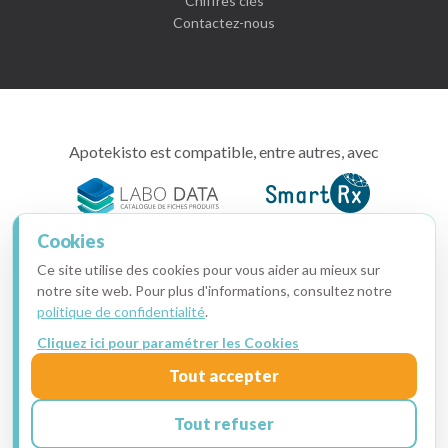
Chiffres clés
Contactez-nous
Apotekisto est compatible, entre autres, avec
Cookies
Ce site utilise des cookies pour vous aider au mieux sur
intimito
notre site web. Pour plus d'informations, consultez notre
tout
politique de confidentialité
.
pour
Cliquez ici pour paramétrer les Cookies
votre
Copyright © 2015-2026 · Apotekisto, pharmacie en ligne
Tout accepter
santé
Ma facture
·
Mentions légales
·
Données personnelles
·
intime
Cookies
Tout refuser
Je prends RDV pour une démo !