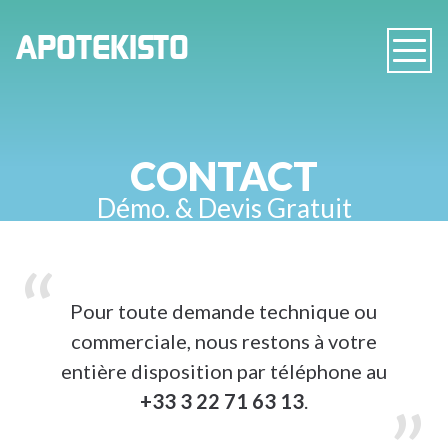
PHARMACIE
APOTEKISTO
Navig
EN
LIGNE
CONTACT
Démo. & Devis Gratuit
Pour toute demande technique ou
commerciale, nous restons à votre
entière disposition par
téléphone au
+33 3 22 71 63 13
.