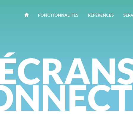
FONCTION
NALITÉ
S
RÉFÉRENCES
SERV
ÉCRAN
ONNECT