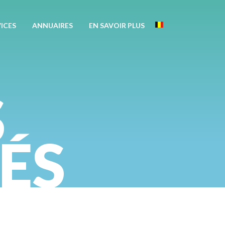
Apotekisto
ICES
ANNUAIRES
EN SAVOIR PLUS
Belgique
S
ÉS