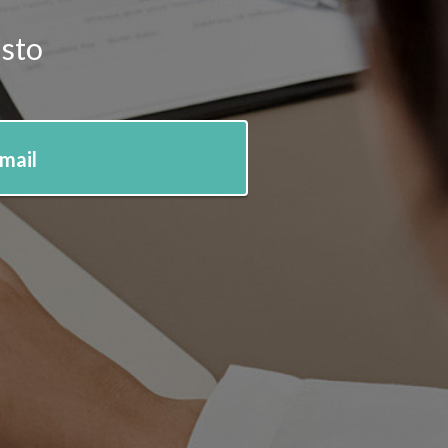
isto
-mail