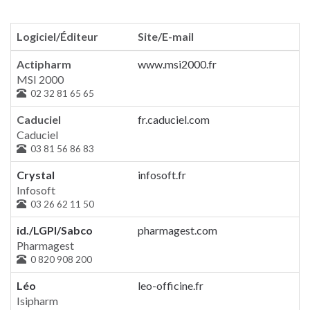
Logiciel/Éditeur
Site/E-mail
Actipharm
www.msi2000.fr
MSI 2000
02 32 81 65 65
Caduciel
fr.caduciel.com
Caduciel
03 81 56 86 83
Crystal
infosoft.fr
Infosoft
03 26 62 11 50
id./LGPI/Sabco
pharmagest.com
Pharmagest
0 820 908 200
Léo
leo-officine.fr
Isipharm