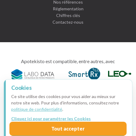
Nos références
Réglementation
Chiffres clés
Contactez-nous
Apotekisto est compatible, entre autres, avec
Cookies
Ce site utilise des cookies pour vous aider au mieux sur
intimitoo,
notre site web. Pour plus d'informations, consultez notre
tout
politique de confidentialité
.
pour
Cliquez ici pour paramétrer les Cookies
votre
Copyright © 2015-2026 · Apotekisto, pharmacie en ligne
santé
Tout accepter
Ma facture
·
Mentions légales
·
Données personnelles
·
intime