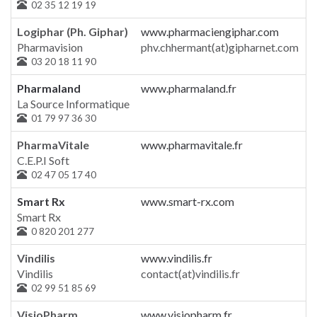
02 35 12 19 19
Logiphar (Ph. Giphar)
www.pharmaciengiphar.com
Pharmavision
phv.chhermant(at)gipharnet.com
03 20 18 11 90
Pharmaland
www.pharmaland.fr
La Source Informatique
01 79 97 36 30
PharmaVitale
www.pharmavitale.fr
C.E.P.I Soft
02 47 05 17 40
Smart Rx
www.smart-rx.com
Smart Rx
0 820 201 277
Vindilis
www.vindilis.fr
Vindilis
contact(at)vindilis.fr
02 99 51 85 69
VisioPharm
www.visiopharm.fr