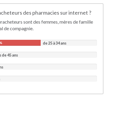
acheteurs des pharmacies sur internet ?
racheteurs sont des femmes, mères de famille
al de compagnie.
%
de 25 à 34 ans
s de 45 ans
ns
s