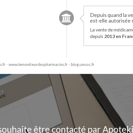
Depuis quand la v
est-elle autorisée 
La vente de médicame
depuis
2013 en Fran
s.fr - www.lemoniteurdespharmacies.fr - blog.unooc.fr
souhaite être contacté par Apotek