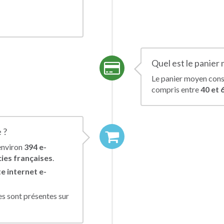
Quel est le panier
Le panier moyen cons
compris entre
40 et 
 ?
environ
394 e-
ies françaises
.
e internet e-
s sont présentes sur