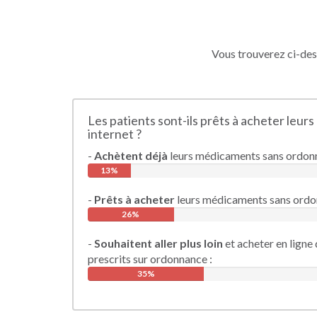
Vous trouverez ci-dess
Les patients sont-ils prêts à acheter leu
internet ?
-
Achètent déjà
leurs médicaments sans ordonna
13%
-
Prêts à acheter
leurs médicaments sans ordon
26%
-
Souhaitent aller plus loin
et acheter en lign
prescrits sur ordonnance :
35%