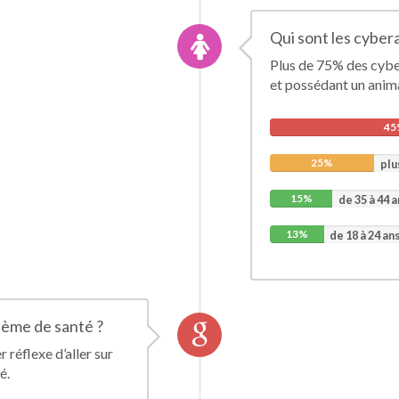
Qui sont les cyber
Plus de 75% des cybe
et possédant un anim
45
25%
plu
15%
de 35 à 44 a
13%
de 18 à 24 an
blème de santé ?
réflexe d’aller sur
é.