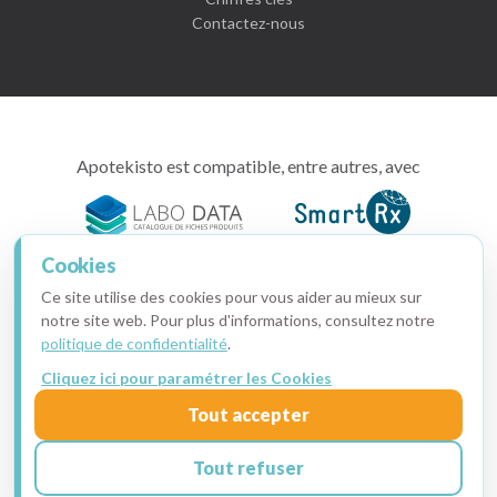
Contactez-nous
Apotekisto est compatible, entre autres, avec
Cookies
Ce site utilise des cookies pour vous aider au mieux sur
intimitoo,
notre site web. Pour plus d'informations, consultez notre
tout
politique de confidentialité
.
pour
Cliquez ici pour paramétrer les Cookies
votre
Copyright © 2015-2026 · Apotekisto, pharmacie en ligne
santé
Tout accepter
Ma facture
·
Mentions légales
·
Données personnelles
·
intime
Cookies
Tout refuser
Je prends RDV pour une démo !