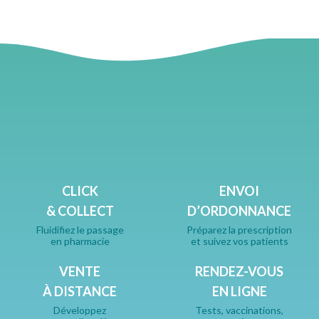
CLICK
ENVOI
& COLLECT
D’ORDONNANCE
Fluidifiez le passage
Préparez la prescription
en pharmacie
et suivez vos patients
VENTE
RENDEZ-VOUS
À DISTANCE
EN LIGNE
Développez
Tests, vaccinations,