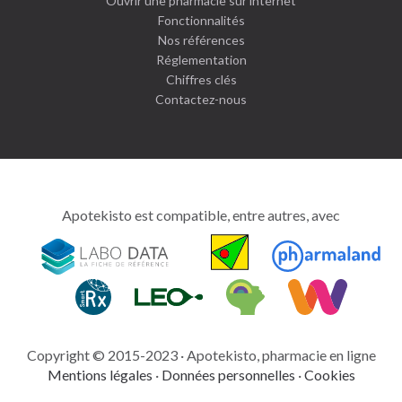
Ouvrir une pharmacie sur internet
Fonctionnalités
Nos références
Réglementation
Chiffres clés
Contactez-nous
Apotekisto est compatible, entre autres, avec
intimitoo
tout
pour
votre
Copyright © 2015-2023 · Apotekisto, pharmacie en ligne
santé
Mentions légales
·
Données personnelles
·
Cookies
intime