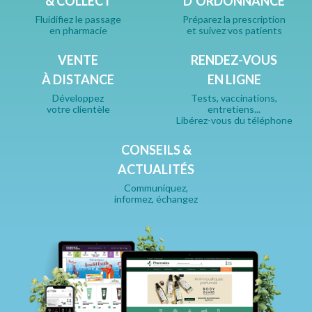
& COLLECT
D’ORDONNANCE
Fluidifiez le passage
Préparez la prescription
en pharmacie
et suivez vos patients
VENTE
RENDEZ-VOUS
À DISTANCE
EN LIGNE
Développez
Tests, vaccinations,
votre clientèle
entretiens...
Libérez-vous du téléphone
CONSEILS &
ACTUALITÉS
Communiquez,
informez, échangez