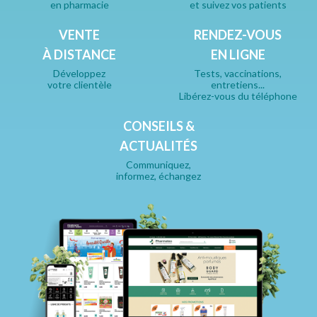
en pharmacie
et suivez vos patients
VENTE
RENDEZ-VOUS
À DISTANCE
EN LIGNE
Développez
Tests, vaccinations,
votre clientèle
entretiens...
Libérez-vous du téléphone
CONSEILS &
ACTUALITÉS
Communiquez,
informez, échangez