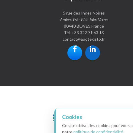
5 rue des Indes Noires
Amiens Est - Pôle Jules Verne
80440 BOVES France
Tél. +33 322 71 63 13
contact
@
apotekisto.fr
Cookies
Ce site utilise des cookies pour vous 
notre
politique de confidentialité
.