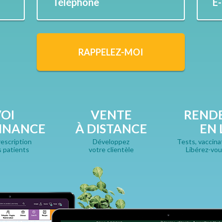
Téléphone
E
RAPPELEZ-MOI
OI
VENTE
REND
NNANCE
À DISTANCE
EN 
rescription
Développez
Tests, vaccinat
s patients
votre clientèle
Libérez-vou