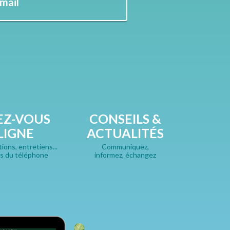
-mail
EZ-VOUS
CONSEILS &
LIGNE
ACTUALITÉS
ions, entretiens...
Communiquez,
s du téléphone
informez, échangez