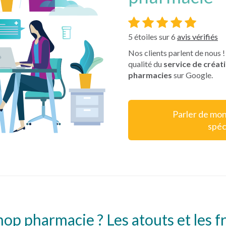
5
étoiles sur
6
avis vérifiés
Nos clients parlent de nous ! 
qualité du
service de créat
pharmacies
sur Google.
Parler de mon
spéc
op pharmacie ? Les atouts et les f