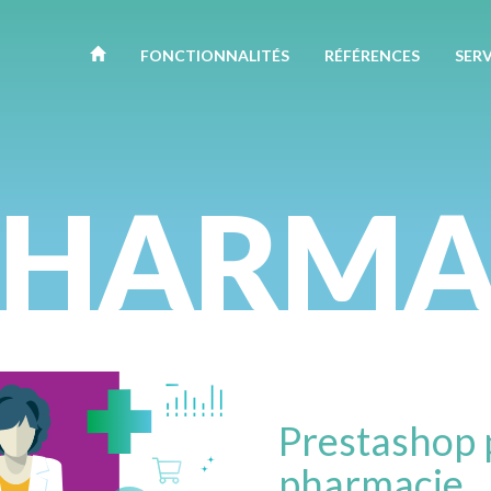
FONCTION
NALITÉ
S
RÉFÉRENCES
SERV
PHARMA
prestashop pour
pharmacie