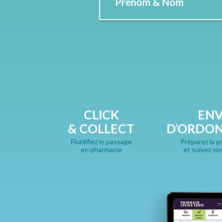
Prénom & Nom
CLICK
ENV
& COLLECT
D’ORDO
Fluidifiez le passage
Préparez la p
en pharmacie
et suivez vo